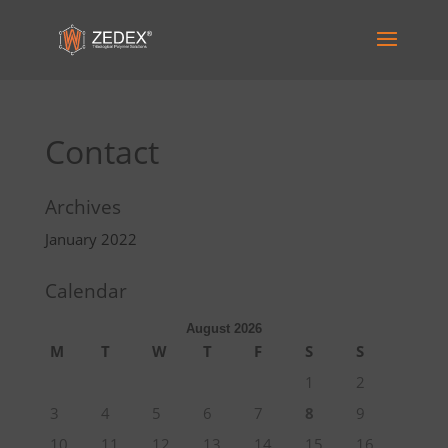
Contact
Archives
January 2022
Calendar
August 2026
M
T
W
T
F
S
S
1
2
3
4
5
6
7
8
9
10
11
12
13
14
15
16