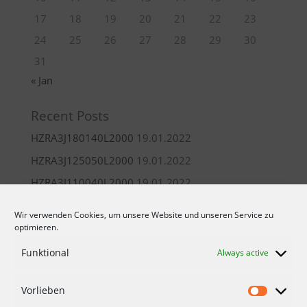
17
18
19
20
21
22
23
24
25
26
27
28
29
30
31
« Jan
Recent Posts
HZRA3J180140L2000
19.01.2022
HZRA3J125050L2000
19.01.2022
HZRA3J110040L2000
19.01.2022
HZRA3A030018L2000
19.01.2022
Wir verwenden Cookies, um unsere Website und unseren Service zu
HZR106130090L2000
19.01.2022
optimieren.
Funktional
Always active
Vorlieben
CONDITIONS