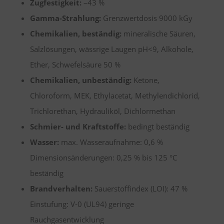
Zugfestigkeit:
–43 %
Gamma-Strahlung:
Grenzwertdosis 9000 kGy
Chemikalien, beständig:
mineralische Säuren,
Salzlösungen, wässrige Laugen pH<9, Alkohole,
Ether, Schwefelsäure 50 %
Chemikalien, unbeständig:
Ketone,
Chloroform, MEK, Ethylacetat, Methylendichlorid,
Trichlorethan, Hydrauliköl, Dichlormethan
Schmier- und Kraftstoffe:
bedingt beständig
Wasser:
max. Wasseraufnahme: 0,6 %
Dimensionsänderungen: 0,25 % bis 125 °C
beständig
Brandverhalten:
Sauerstoffindex (LOI): 47 %
Einstufung: V-0 (UL94) geringe
Rauchgasentwicklung