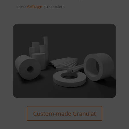
eine
Anfrage
zu senden.
Custom-made Granulat