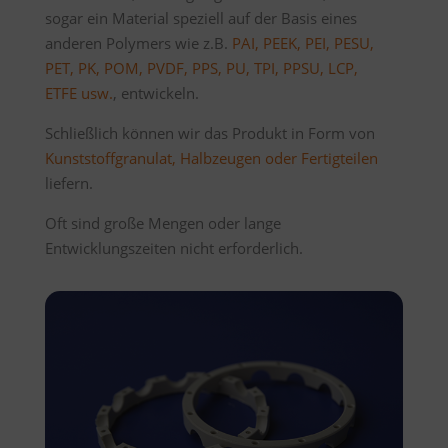
sogar ein Material speziell auf der Basis eines
anderen Polymers wie z.B.
PAI, PEEK, PEI, PESU,
PET, PK, POM, PVDF, PPS, PU, TPI, PPSU, LCP,
ETFE
usw.
, entwickeln.
Schließlich können wir das Produkt in Form von
Kunststoffgranulat, Halbzeugen oder Fertigteilen
liefern.
Oft sind große Mengen oder lange
Entwicklungszeiten nicht erforderlich.