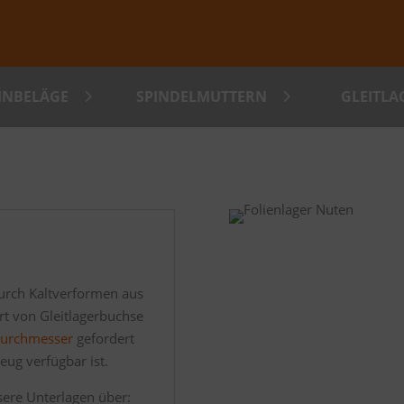
HNBELÄGE
SPINDELMUTTERN
GLEITL
durch Kaltverformen aus
Art von Gleitlagerbuchse
Durchmesser
gefordert
eug verfügbar ist.
nsere Unterlagen über: